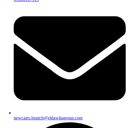
newcairo.branch@eldawliagroup.com