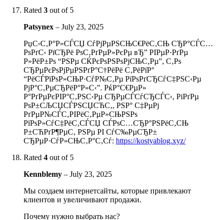
Rated
3
out of 5
Patsynex
–
July 23, 2025
РџС‹С‚Р°Р»СЃСЏ СѓРјРµРЅСЊС€РёС‚СЊ СЂР°СЃС…
РѕРґС‹ РїСЂРё РѕС‚РґРµР»РєРµ вЂ” РІРµР·РґРµ
Р»РёР±Рѕ “РЅРµ СЌРєРѕРЅРѕРјСЊС‚Рµ”, С‚Рѕ
СЂРµРєРѕРјРµРЅРґР°С†РёРё С‚РёРїР°
“РёСЃРїРѕР»СЊР·СѓР№С‚Рµ РїРѕРґСЂСѓС‡РЅС‹Рµ
РјР°С‚РµСЂРёР°Р»С‹”. РќР°С€РµР»
Р°РґРµРєРІР°С‚РЅС‹Рµ СЂРµСЃСѓСЂСЃС‹, РіРґРµ
РѕР±СЉСЏСЃРЅСЏСЋС‚, РЅР° С‡РµРј
РґРµР№СЃС‚РІРёС‚РµР»СЊРЅРѕ
РїРѕР»СѓС‡РёС‚СЃСЏ СЃРѕС…СЂР°РЅРёС‚СЊ
Р±СЋРґР¶РµС‚ РЅРµ РІ СѓС‰РµСЂР±
СЂРµР·СѓР»СЊС‚Р°С‚Сѓ:
https://kostyablog.xyz/
Rated
4
out of 5
Kennblemy
–
July 23, 2025
Мы создаем интернетсайты, которые привлекают
клиентов и увеличивают продажи.
Почему нужно выбрать нас?