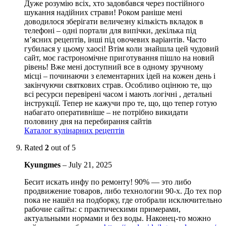
Дуже розумію всіх, хто задовбався через постійного
шукання надійних страви! Роком раніше мені
доводилося зберігати величезну кількість вкладок в
телефоні – одні портали для випічки, декілька під
м’ясних рецептів, інші під овочевих варіантів. Часто
губилася у цьому хаосі! Втім коли знайшла цей чудовий
сайт, моє гастрономічне приготування пішло на новий
рівень! Вже мені доступний все в одному зручному
місці – починаючи з елементарних ідей на кожен день і
закінчуючи святкових страв. Особливо оцінюю те, що
всі ресурси перевірені часом і мають логічні , детальні
інструкції. Тепер не кажучи про те, що, що тепер готую
набагато оперативніше – не потрібно викидати
половину дня на перебирання сайтів
Каталог кулінарних рецептів
Rated
2
out of 5
Kyungmes
–
July 21, 2025
Бесит искать инфу по ремонту! 90% — это либо
продвижение товаров, либо технологии 90-х. До тех пор
пока не нашёл на подборку, где отобрали исключительно
рабочие сайты: с практическими примерами,
актуальными нормами и без воды. Наконец-то можно