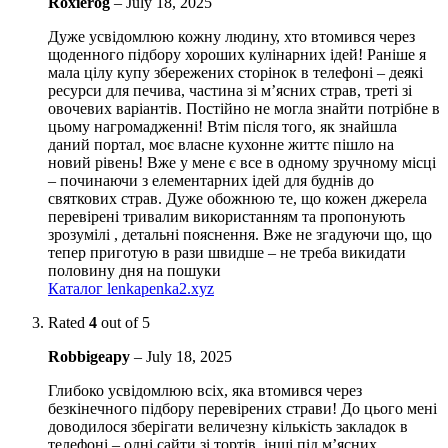
Roxierog
–
July 18, 2025
Дуже усвідомлюю кожну людину, хто втомився через
щоденного підбору хороших кулінарних ідей! Раніше я
мала цілу купу збережених сторінок в телефоні – деякі
ресурси для печива, частина зі м’ясних страв, треті зі
овочевих варіантів. Постійно не могла знайти потрібне в
цьому нагромадженні! Втім після того, як знайшла
даний портал, моє власне кухонне життє пішло на
новий рівень! Вже у мене є все в одному зручному місці
– починаючи з елементарних ідей для буднів до
святкових страв. Дуже обожнюю те, що кожен джерела
перевірені тривалим використанням та пропонують
зрозумілі , детальні пояснення. Вже не згадуючи що, що
тепер приготую в рази швидше – не треба викидати
половину дня на пошуки
Каталог lenkapenka2.xyz
Rated
4
out of 5
Robbigeapy
–
July 18, 2025
Глибоко усвідомлюю всіх, яка втомився через
безкінечного підбору перевірених страви! До цього мені
доводилося зберігати величезну кількість закладок в
телефоні – одні сайти зі тортів, інші під м’ясних