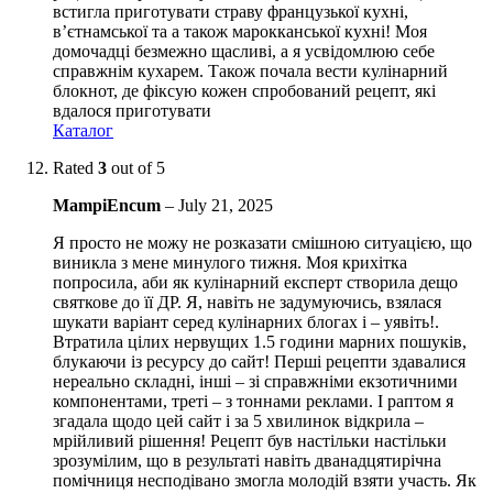
встигла приготувати страву французької кухні,
в’єтнамської та а також марокканської кухні! Моя
домочадці безмежно щасливі, а я усвідомлюю себе
справжнім кухарем. Також почала вести кулінарний
блокнот, де фіксую кожен спробований рецепт, які
вдалося приготувати
Каталог
Rated
3
out of 5
MampiEncum
–
July 21, 2025
Я просто не можу не розказати смішною ситуацією, що
виникла з мене минулого тижня. Моя крихітка
попросила, аби як кулінарний експерт створила дещо
святкове до її ДР. Я, навіть не задумуючись, взялася
шукати варіант серед кулінарних блогах і – уявіть!.
Втратила цілих нервущих 1.5 години марних пошуків,
блукаючи із ресурсу до сайт! Перші рецепти здавалися
нереально складні, інші – зі справжніми екзотичними
компонентами, треті – з тоннами реклами. І раптом я
згадала щодо цей сайт і за 5 хвилинок відкрила –
мрійливий рішення! Рецепт був настільки настільки
зрозумілим, що в результаті навіть дванадцятирічна
помічниця несподівано змогла молодій взяти участь. Як