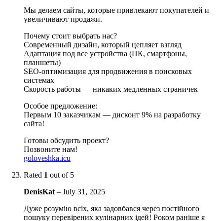
Мы делаем сайты, которые привлекают покупателей и
увеличивают продажи.
Почему стоит выбрать нас?
Современный дизайн, который цепляет взгляд
Адаптация под все устройства (ПК, смартфоны,
планшеты)
SEO-оптимизация для продвижения в поисковых
системах
Скорость работы — никаких медленных страничек
Особое предложение:
Первым 10 заказчикам — дисконт 9% на разработку
сайта!
Готовы обсудить проект?
Позвоните нам!
goloveshka.icu
Rated
1
out of 5
DenisKat
–
July 31, 2025
Дуже розумію всіх, яка задовбався через постійного
пошуку перевірених кулінарних ідей! Роком раніше я