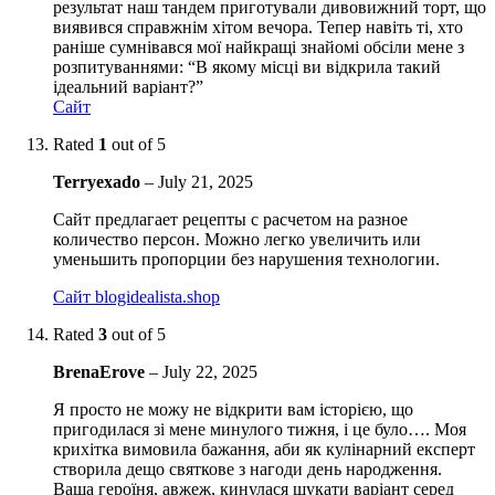
результат наш тандем приготували дивовижний торт, що
виявився справжнім хітом вечора. Тепер навіть ті, хто
раніше сумнівався мої найкращі знайомі обсіли мене з
розпитуваннями: “В якому місці ви відкрила такий
ідеальний варіант?”
Сайт
Rated
1
out of 5
Terryexado
–
July 21, 2025
Сайт предлагает рецепты с расчетом на разное
количество персон. Можно легко увеличить или
уменьшить пропорции без нарушения технологии.
Сайт blogidealista.shop
Rated
3
out of 5
BrenaErove
–
July 22, 2025
Я просто не можу не відкрити вам історією, що
пригодилася зі мене минулого тижня, і це було…. Моя
крихітка вимовила бажання, аби як кулінарний експерт
створила дещо святкове з нагоди день народження.
Ваша героїня, авжеж, кинулася шукати варіант серед