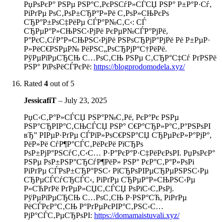
РџРѕРєР° РЅРµ РЅР°С‚РєРЅСѓР»СЃСЏ РЅР° Р±Р°Р·Сѓ,
РіРґРµ РѕС‚РѕР±СЂР°Р»Рё С‚РѕР»СЊРєРѕ
СЂР°Р±РѕС‡РёРµ СЃР°Р№С‚С‹: СЃ
СЂРµР°Р»СЊРЅС‹РјРё РєРµР№СЃР°РјРё,
Р°РєС‚СѓР°Р»СЊРЅС‹РјРё РЅРѕСЂРјР°РјРё Рё Р±РµР·
Р»РёС€РЅРµР№ РёРЅС„РѕСЂРјР°С†РёРё.
РўРµРїРµСЂСЊ С…РѕС‚СЊ РЅРµ С‚СЂР°С‡Сѓ РґРЅРё
РЅР° РїРѕРёСЃРєРё:
https://blogprodomodela.xyz/
Rated
4
out of 5
JessicafiT
–
July 23, 2025
РџС‹С‚Р°Р»СЃСЏ РЅР°Р№С‚Рё, РєР°Рє РЅРµ
РЅР°СЂРІР°С‚СЊСЃСЏ РЅР° С€Р°СЂР»Р°С‚Р°РЅРѕРІ
вЂ” РІРµР·РґРµ СЃРїР»РѕС€РЅР°СЏ СЂРµРєР»Р°РјР°,
РёР»Рё СѓР¶Р°СЃС‚РёРєРё РїСЂРѕ
РѕР±РјР°РЅСѓС‚С‹С… Р·Р°РєР°Р·С‡РёРєРѕРІ. РџРѕРєР°
РЅРµ РѕР±РЅР°СЂСѓР¶РёР» РЅР° РєР°С‚Р°Р»РѕРі
РіРґРµ СЃРѕР±СЂР°РЅС‹ РїСЂРѕРІРµСЂРµРЅРЅС‹Рµ
СЂРµСЃСѓСЂСЃС‹, РіРґРµ СЂРµР°Р»СЊРЅС‹Рµ
Р»СЋРґРё РґРµР»СЏС‚СЃСЏ РѕРїС‹С‚РѕРј.
РўРµРїРµСЂСЊ С…РѕС‚СЊ Р·РЅР°СЋ, РіРґРµ
РёСЃРєР°С‚СЊ Р°РґРµРєРІР°С‚РЅС‹С…
РјР°СЃС‚РµСЂРѕРІ:
https://domamaistuvali.xyz/