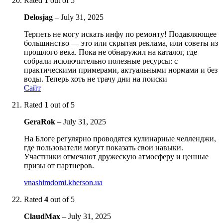
Rated
1
out of 5
Delosjag
–
July 31, 2025
Терпеть не могу искать инфу по ремонту! Подавляющее
большинство — это или скрытая реклама, или советы из
прошлого века. Пока не обнаружил на каталог, где
собрали исключительно полезные ресурсы: с
практическими примерами, актуальными нормами и без
воды. Теперь хоть не трачу дни на поиски
Сайт
Rated
1
out of 5
GeraRok
–
July 31, 2025
На Блоге регулярно проводятся кулинарные челленджи,
где пользователи могут показать свои навыки.
Участники отмечают дружескую атмосферу и ценные
призы от партнеров.
vnashimdomi.kherson.ua
Rated
4
out of 5
ClaudMax
–
July 31, 2025