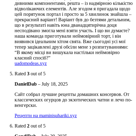
дивними компонентами, решта – із надмірною кількістю
відволікаючих елементів. Але згодом я пригадала щодо
цей порятунок портал і просто за 5 хвилинок знайшла –
прекрасний варіант! Варіант був до безтями детальним,
що в результаті навіть юна дванадцятирічна доця
несподівано змогла мені взяти участь. І що ви думаєте?
наша команда приготували неймовірний торт, і він
виявився ідеальним хітом свята. Вже сьогодні усі мої
тепер зацікавлені друзі обсіли мене з розпитуваннями:
“В якому місці ви вишукала настільки неймовірно
класний спосіб?”
uadomodeas.xyz
Rated
3
out of 5
DanielDab
–
July 18, 2025
Сайт собрал лучшие рецепты домашних консервов. От
классических огурцов до экзотических чатни и лечо по-
венгерски.
Рецепти на maminisuhariki.xyz
Rated
2
out of 5