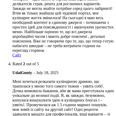
делікатесів страв, решта для рослинних варіантів.
Завжди не могла знайти потрібне серед цього лабіринті!
Втім як тільки знайшла цей чудовий портал, моє
кулінарне життя змінилося! На сьогодні я маю весь
необхідний контент в єдиному джерелі – починаючи з
простих ідей для повсякденності і закінчуючи урочистих
меню. Найбільше оцінюю те, що всі джерела
апробаційні часом і мають добре пояснені , детальні
пояснення. Вже не говорючи про те, що, що тепер готую
набагато швидше – не треба витрачати години на
перегляд сторінок
Сайт
Rated
2
out of 5
UdaiGunty
–
July 18, 2025
Мені хочеться розказати кулінарною драмою, що
трапилася у мною того самого тижня – уявіть собі!.
Дочка вимовила бажання, аби як мама приготувала один
унікальне до великої події. Я, як завжди, безумовно,
кинулася вишукувати ідею в кулінарних блогах і –
уявіть!. Промучилася аж 1.5 години марних пошуків,
мов зомбі із сайту на другий сайт! Одні рецепти
здавалися занадто для професіоналів, інші варіанти – із