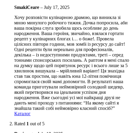
SmakiCeare
–
July 17, 2025
Хочу розповісти кулінарною драмою, що виникла зі
мною минулого робочого тижня. Дочка попросила, аби
ваша покірна слуга зробила щось особливе до день
народження. Ваша героїня, звичайно, взялася гортати
рецепт у кулінарних блогах і… о боже!. Провела
цілісних півтори години, мов зомбі із ресурсу до сайт!
Одні рецепти були нереально для професіоналів,
декілька – із недоступними продуктами, треті – серед
тоннами спонсорських посилань. А раптом я мені спало
на думку щодо цей порятунок ресурс і всього лише за 5
хвилинок вишукала – мрійливий варіант! Ця знахідка
став так простим, що навіть юна 12-літня помічниця
спромоглася своїй мамі допомогти. В результаті наша
команда приготували неймовірний солодкий шедевр,
який перетворився на ідеальним успіхом дня
народження. Вже сьогодні усі мої найкращі друзі не
дають мені проходу з питаннями: “На якому сайті я
знайшла такий собі неймовірно класний спосіб?”
Каталог
Rated
1
out of 5