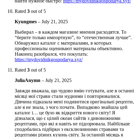
найти нужное быстро:
https://mydovidnikgospodarya.xyz/
Rated
3
out of 5
Kyungmes
–
July 21, 2025
Выбирал – в каждом магазине мнения расходятся. То
“берите только импортную”, то “отечественная лучше”.
Обнаружил каталог с материалами, в которых
профессионалы оценивают материалы объективно.
Наконец разобрался, что покупать:
https://mydovidnikgospodarya.xyz/
Rated
3
out of 5
JuliaAnymn
–
July 21, 2025
Завжди вважала, що чудово вмію готувати, але в останні
місяці мої страви стали нудними і повторювалися.
Дівчина підказала мені подивитися оригінальні рецепти,
але я не знала, з чого почати. Випадково знайшла цей
каталог і… це було як відкриття нового світу! Я
дізналася, що є цілий океан сайтів з дивовижними
рецептами, про які я навіть не підозрювала. Найбільше
сподобались підбірки з ексклюзивними стравами та
рецептами різних кухонь світу. За останній місяць я