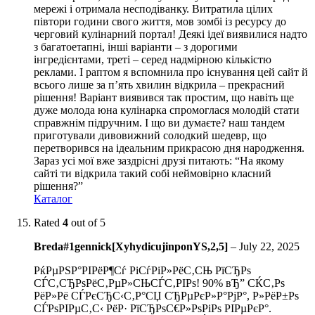
мережі і отримала несподіванку. Витратила цілих
півтори години свого життя, мов зомбі із ресурсу до
черговий кулінарний портал! Деякі ідеї виявилися надто
з багатоетапні, інші варіанти – з дорогими
інгредієнтами, треті – серед надмірною кількістю
реклами. І раптом я вспомнила про існування цей сайт й
всього лише за п’ять хвилин відкрила – прекрасний
рішення! Варіант виявився так простим, що навіть ще
дуже молода юна кулінарка спромоглася молодій стати
справжнім підручним. І що ви думаєте? наш тандем
приготували дивовижний солодкий шедевр, що
перетворився на ідеальним прикрасою дня народження.
Зараз усі мої вже заздрісні друзі питають: “На якому
сайті ти відкрила такий собі неймовірно класний
рішення?”
Каталог
Rated
4
out of 5
Breda#1gennick[XyhydicujinponYS,2,5]
–
July 22, 2025
РќРµРЅР°РІРёР¶Сѓ РіСѓРіР»РёС‚СЊ РїСЂРѕ
СЃС‚СЂРѕРёС‚РµР»СЊСЃС‚РІРѕ! 90% вЂ” СЌС‚Рѕ
РёР»Рё СЃРєСЂС‹С‚Р°СЏ СЂРµРєР»Р°РјР°, Р»РёР±Рѕ
СЃРѕРІРµС‚С‹ РёР· РїСЂРѕС€Р»РѕРіРѕ РІРµРєР°.