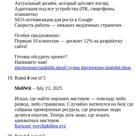
Актуальный дизайн, который цепляет взгляд
Адаптация под все устройства (ПК, смартфоны,
планшеты)
SEO-оптимизация для роста в Google
Скорость работы — никаких медленных страничек
Особое предложение:
Первым 10 клиентам — дисконт 12% на разработку
сайта!
Готовы обсудить проект?
Напишите нам!
glavtorgspecsnabsbit.shopСтудия glavtorgspecsnabsbit.shop
Rated
4
out of 5
MeliWit
–
July 23, 2025
Искал, где найти хороших мастеров — повсюду либо
развод, либо страшилки. Случайно наткнулся на базу где
собраны проверенные ресурсы, где реальные люди
делятся опытом. Теперь хоть знаю, где искать
адекватных мастеров
Каталог vovchukblog.xyz