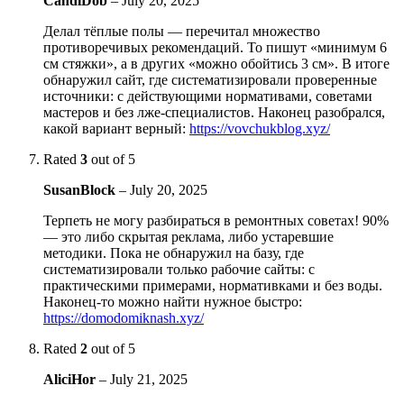
CandiDob
–
July 20, 2025
Делал тёплые полы — перечитал множество
противоречивых рекомендаций. То пишут «минимум 6
см стяжки», а в других «можно обойтись 3 см». В итоге
обнаружил сайт, где систематизировали проверенные
источники: с действующими нормативами, советами
мастеров и без лже-специалистов. Наконец разобрался,
какой вариант верный:
https://vovchukblog.xyz/
Rated
3
out of 5
SusanBlock
–
July 20, 2025
Терпеть не могу разбираться в ремонтных советах! 90%
— это либо скрытая реклама, либо устаревшие
методики. Пока не обнаружил на базу, где
систематизировали только рабочие сайты: с
практическими примерами, нормативками и без воды.
Наконец-то можно найти нужное быстро:
https://domodomiknash.xyz/
Rated
2
out of 5
AliciHor
–
July 21, 2025