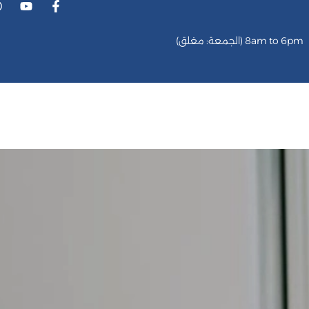
8am to 6pm (الجمعة: مغلق)
الخدمات
كاريير
الميديا
شركائنا
اراء العملاء
الم
متخصصون في تكييف الهوا