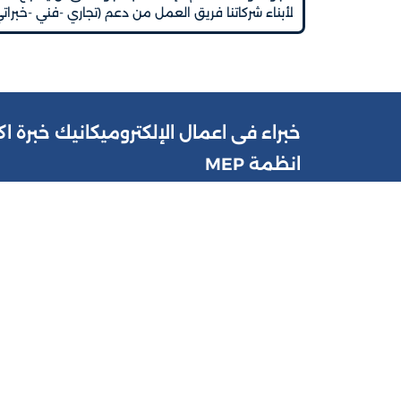
لأبناء شركاتنا فريق العمل من دعم (تجاري -فني -خبرا
خبراء فى اعمال الإلكتروميكانيك خبرة 
انظمة MEP