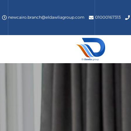
newcairo.branch@eldawliagroup.com
01000167313
الدولية جروب
من نحن
الرئيسية
من نحن